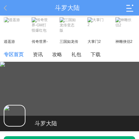
斗罗大陆
逍遥游
传奇世界-
三国如龙传
大掌门2
神雕侠侣2
GM打怪爆红
变态版
包
专区首页
资讯
攻略
礼包
下载
斗罗大陆