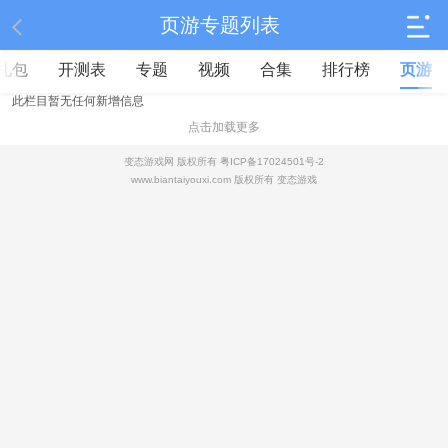
页游专题列表
礼包
开测表
专题
视频
合集
排行榜
页游
此栏目暂无任何新增信息
点击加载更多
变态游戏网 版权所有
粤ICP备17024501号-2
www.biantaiyouxi.com 版权所有
变态游戏