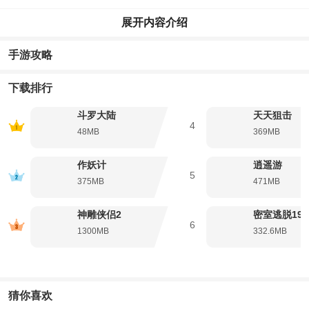
展开内容介绍
手游攻略
下载排行
斗罗大陆
天天狙击
4
48MB
369MB
作妖计
逍遥游
5
375MB
471MB
神雕侠侣2
密室逃脱19
6
1300MB
332.6MB
猜你喜欢