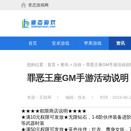
变态游戏网
首页
安卓游戏
苹果游戏
资讯
您的位置：
首页
>
资讯
>
活动
罪恶王座GM手游活动说
>
罪恶王座GM手游活动说明
来源：互联网
/
编辑：佚名
/
时间：2019-06-
★★★★权限商店说明★★★★
★满10元权限可发放★无限钻石，1-6阶伙伴装备进
等武器时装
★满50元权限可发放★蓝色伙伴：红衣、鹰身女妖，7