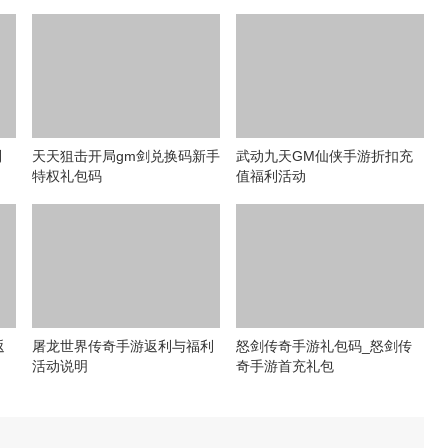
利
天天狙击开局gm剑兑换码新手
武动九天GM仙侠手游折扣充
特权礼包码
值福利活动
返
屠龙世界传奇手游返利与福利
怒剑传奇手游礼包码_怒剑传
活动说明
奇手游首充礼包