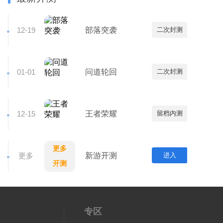
12-19
部落突袭
二次封测
01-01
问道轮回
二次封测
12-15
王者荣耀
留档内测
更多
更多
新游开测
进入
开测
专区