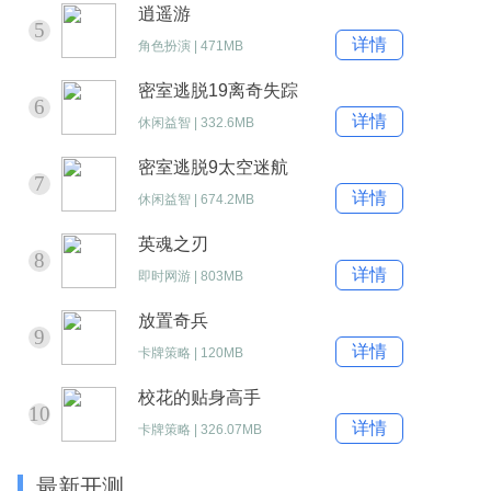
逍遥游
5
详情
角色扮演
|
471MB
密室逃脱19离奇失踪
6
详情
休闲益智
|
332.6MB
密室逃脱9太空迷航
7
详情
休闲益智
|
674.2MB
英魂之刃
8
详情
即时网游
|
803MB
放置奇兵
9
详情
卡牌策略
|
120MB
校花的贴身高手
10
详情
卡牌策略
|
326.07MB
最新开测