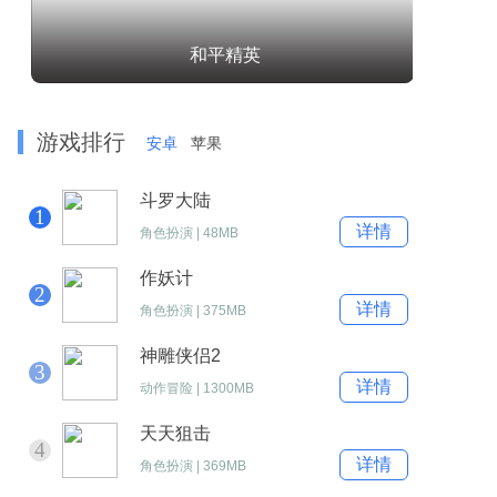
和平精英
游戏排行
安卓
苹果
斗罗大陆
1
详情
角色扮演
|
48MB
作妖计
2
详情
角色扮演
|
375MB
神雕侠侣2
3
详情
动作冒险
|
1300MB
天天狙击
4
详情
角色扮演
|
369MB