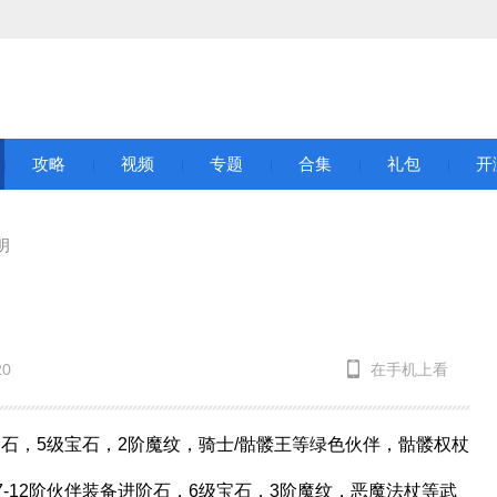
攻略
视频
专题
合集
礼包
开
明
20
在手机上看
阶石，5级宝石，2阶魔纹，骑士/骷髅王等绿色伙伴，骷髅权杖
-12阶伙伴装备进阶石，6级宝石，3阶魔纹，恶魔法杖等武